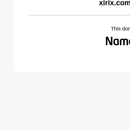
xirix.co
This do